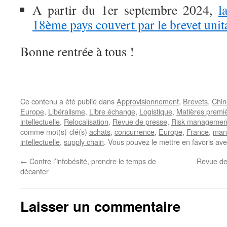
A partir du 1er septembre 2024,
l
18ème pays couvert par le brevet unit
Bonne rentrée à tous !
Ce contenu a été publié dans
Approvisionnement
,
Brevets
,
Chin
Europe
,
Libéralisme
,
Libre échange
,
Logistique
,
Matières premi
intellectuelle
,
Relocalisation
,
Revue de presse
,
Risk managemen
comme mot(s)-clé(s)
achats
,
concurrence
,
Europe
,
France
,
man
intellectuelle
,
supply chain
. Vous pouvez le mettre en favoris av
←
Contre l’infobésité, prendre le temps de
Revue de
décanter
Laisser un commentaire