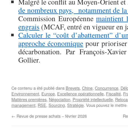
Malgré le conflit au Moyen-Orient et
de nombreux pays, notamment de la Fr
Commission Européenne
maintient 
engrais
(MCAF, entré en vigueur en ja
Calculer le “coût d’abattement” d’
approche économique
pour prioriser
décarbonation. Par François-Xavier
Gollier.
Ce contenu a été publié dans
Brevets
,
Chine
,
Concurrence
,
Délo
Environnement
,
Europe
,
Excellence opérationnelle
,
Fiscalité
,
Fr
Matières premières
,
Négociation
,
Propriété intellectuelle
,
Relocal
management
,
RSE
,
Sourcing
,
Stratégie
. Vous pouvez le mettre
←
Revue de presse achats – février 2026
Re