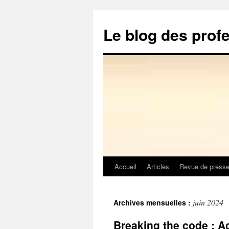
Aller
au
Le blog des prof
contenu
Accueil
Articles
Revue de press
juin 2024
Archives mensuelles :
Breaking the code : A