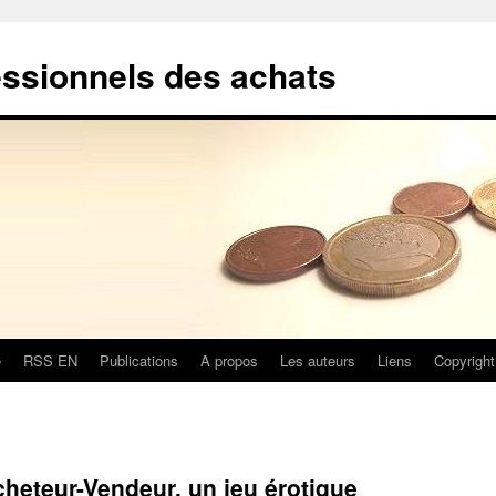
essionnels des achats
e
RSS EN
Publications
A propos
Les auteurs
Liens
Copyright
cheteur-Vendeur, un jeu érotique