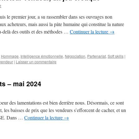
z
is le premier jour, a su rassembler dans ses ouvrages non
 aux acheteurs, mais aussi la pâte humaine qui constitue la nature
-delà des outils et des méthodes …
Continuer la lecture
→
,
Hommage
,
Intelligence émotionnelle
,
Négociation
,
Partenariat
,
Soft skills
|
vendeur
|
Laisser un commentaire
ts – mai 2024
hoeur des lamentations est bien derrière nous. Désormais, ce sont
nt, les baisses de prix que les vendeurs s’efforcent de cacher, et un
 RSE. Dans …
Continuer la lecture
→