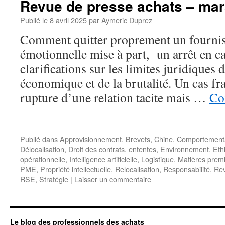
Revue de presse achats – mar
Publié le
8 avril 2025
par
Aymeric Duprez
Comment quitter proprement un fournis
émotionnelle mise à part, un arrêt en c
clarifications sur les limites juridiques
économique et de la brutalité. Un cas f
rupture d’une relation tacite mais …
Co
Publié dans
Approvisionnement
,
Brevets
,
Chine
,
Comportement
Délocalisation
,
Droit des contrats
,
ententes
,
Environnement
,
Eth
opérationnelle
,
Intelligence artificielle
,
Logistique
,
Matières prem
PME
,
Propriété intellectuelle
,
Relocalisation
,
Responsabilité
,
Rev
RSE
,
Stratégie
|
Laisser un commentaire
Le blog des professionnels des achats