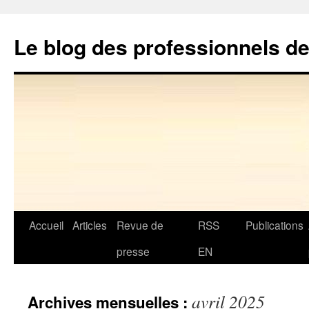
Aller
au
Le blog des professionnels d
contenu
Accueil
Articles
Revue de
RSS
Publications
presse
EN
avril 2025
Archives mensuelles :